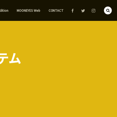
dition
MOONEYES Web
CONTACT
イテム