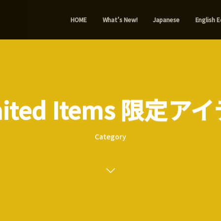
HOME
What’s New!
Japanese
English E
mited Items 限定ア
Category