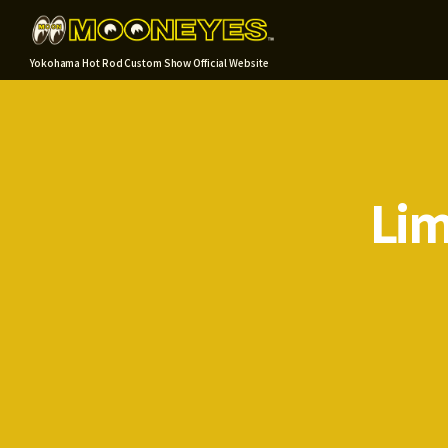
Yokohama Hot Rod Custom Show Official Website
Li