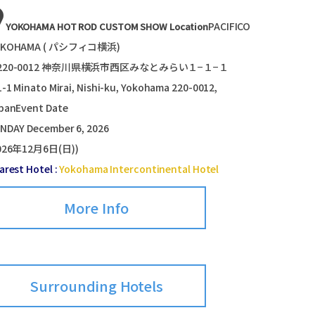
PACIFICO
YOKOHAMA HOT ROD CUSTOM SHOW Location
OKOHAMA ( パシフィコ横浜)
220-0012 神奈川県横浜市西区みなとみらい１−１−１
1-1 Minato Mirai, Nishi-ku, Yokohama 220-0012,
panEvent Date
NDAY December 6, 2026
026年12月6日(日))
arest Hotel :
Yokohama Intercontinental Hotel
More Info
Surrounding Hotels