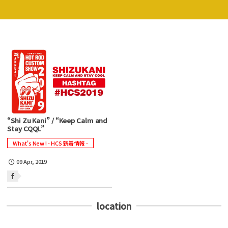
“Shi Zu Kani” / “Keep Calm and
Stay CQQL”
What's New ! - HCS 新着情報 -
09
Apr
,
2019
location