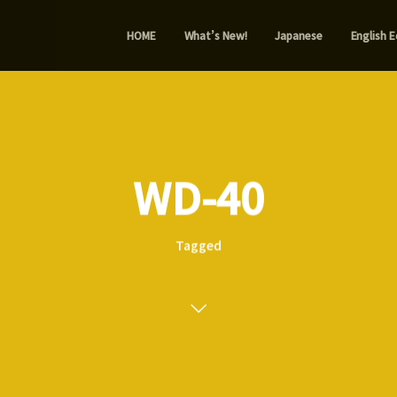
HOME
What’s New!
Japanese
English E
WD-40
Tagged