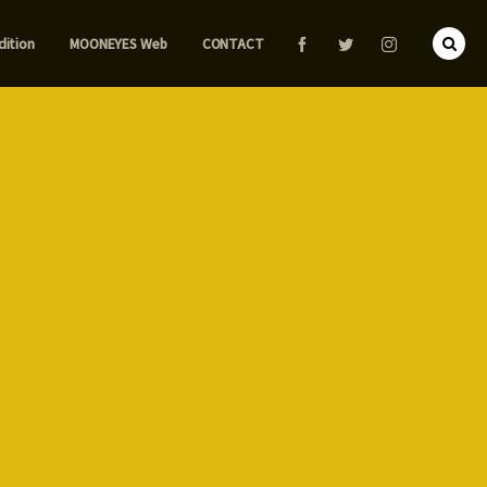
dition
MOONEYES Web
CONTACT