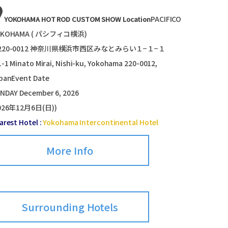
PACIFICO
YOKOHAMA HOT ROD CUSTOM SHOW Location
OKOHAMA ( パシフィコ横浜)
220-0012 神奈川県横浜市西区みなとみらい１−１−１
1-1 Minato Mirai, Nishi-ku, Yokohama 220-0012,
panEvent Date
NDAY December 6, 2026
026年12月6日(日))
arest Hotel :
Yokohama Intercontinental Hotel
More Info
Surrounding Hotels