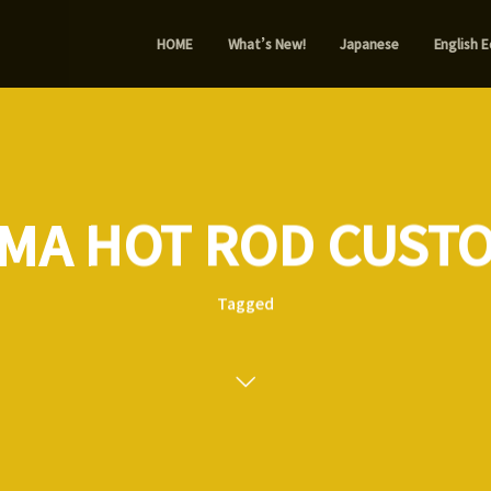
HOME
What’s New!
Japanese
English E
MA HOT ROD CUST
Tagged