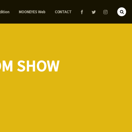
dition
MOONEYES Web
CONTACT
OM SHOW