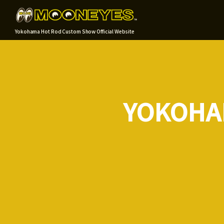
Yokohama Hot Rod Custom Show Official Website
YOKOHA